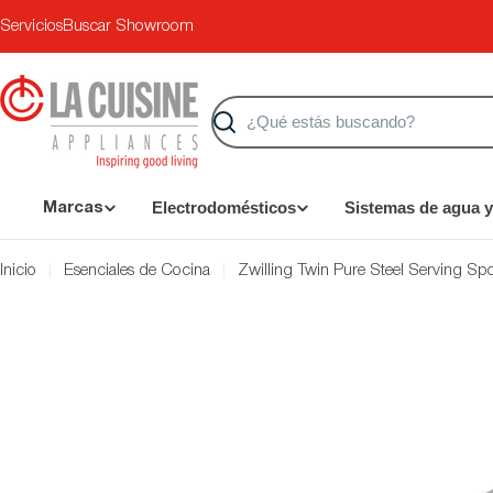
Saltar
Servicios
Buscar Showroom
al
contenido
Buscar
Electrodomésticos
Sistemas de agua y
Marcas
Inicio
Esenciales de Cocina
Zwilling Twin Pure Steel Serving S
Saltar
a
información
del
producto