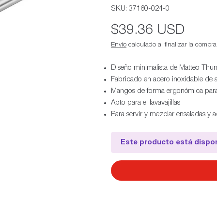
SKU:
37160-024-0
Precio
$39.36 USD
habitual
Envío
calculado al finalizar la compra
Diseño minimalista de Matteo Thun
Fabricado en acero inoxidable de a
Mangos de forma ergonómica para un
Apto para el lavavajillas
Para servir y mezclar ensaladas y 
Este producto está dispon