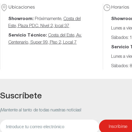
Ubicaciones
Horarios
Showroom:
Próximamente,
Costa del
Showroo
Este, Plaza PDC. Nivel 2, local 37
Lunes a vi
Servicio Técnico:
Costa del Este, Av.
Sábados: 
Centenario, Super 99, Piso 2, Local 7
Servicio 
Lunes a vi
Sábados: 
Suscríbete
¡Mantente al tanto de todas nuestras noticias!
Correo
Inscribirse
electrónico