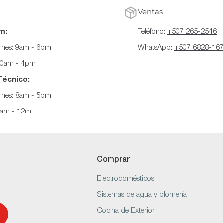
Ventas
m:
Teléfono:
+507 265-2546
ernes: 9am - 6pm
WhatsApp:
+507 6828-16
10am - 4pm
Técnico:
ernes: 8am - 5pm
8am - 12m
Comprar
Electrodomésticos
Sistemas de agua y plomería
Cocina de Exterior