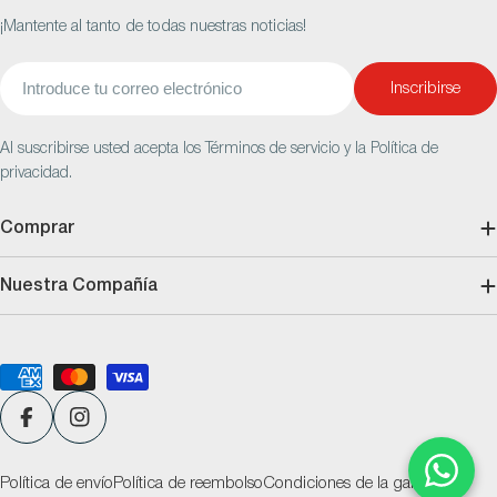
¡Mantente al tanto de todas nuestras noticias!
Correo
Inscribirse
electrónico
Al suscribirse usted acepta los Términos de servicio y la Política de
privacidad.
Comprar
Nuestra Compañía
Métodos
de
pago
Facebook
Instagram
Política de envío
Política de reembolso
Condiciones de la garantía