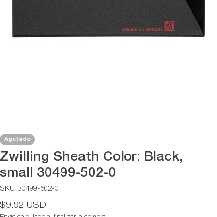
Abrir medios 0 en modal
Agotado
Zwilling Sheath Color: Black,
small 30499-502-0
SKU:
30499-502-0
Precio
$9.92 USD
habitual
Envío
calculado al finalizar la compra.