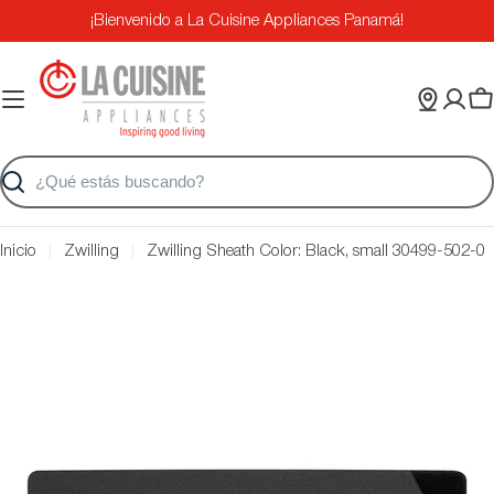
Saltar
¡Bienvenido a La Cuisine Appliances Panamá!
al
contenido
Ca
Buscar
Inicio
Zwilling
Zwilling Sheath Color: Black, small 30499-502-0
Saltar
a
información
del
producto