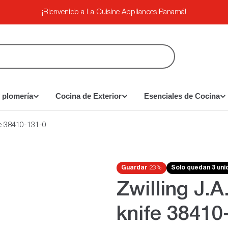
¡Bienvenido a La Cuisine Appliances Panamá!
 plomería
Cocina de Exterior
Esenciales de Cocina
ife 38410-131-0
Guardar
23%
Solo quedan 3 un
Zwilling J.A
knife 38410