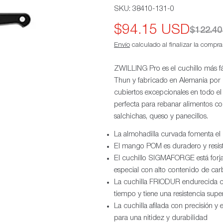
SKU:
38410-131-0
$94.15 USD
Precio
Precio
$122.4
Envío
calculado al finalizar la compra
de
habitual
oferta
ZWILLING Pro es el cuchillo más fá
Thun y fabricado en Alemania por 
cubiertos excepcionales en todo e
perfecta para rebanar alimentos con
salchichas, queso y panecillos.
La almohadilla curvada fomenta el
El mango POM es duradero y resist
El cuchillo SIGMAFORGE está forjad
especial con alto contenido de 
La cuchilla FRIODUR endurecida co
tiempo y tiene una resistencia supe
La cuchilla afilada con precisión y
para una nitidez y durabilidad