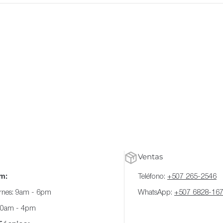
Ventas
m:
Teléfono:
+507 265-2546
ernes: 9am - 6pm
WhatsApp:
+507 6828-16
10am - 4pm