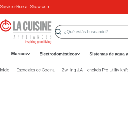
Saltar
Servicios
Buscar Showroom
al
contenido
Buscar
Electrodomésticos
Sistemas de agua y
Marcas
Inicio
Esenciales de Cocina
Zwilling J.A. Henckels Pro Utility kn
Saltar
a
información
del
producto