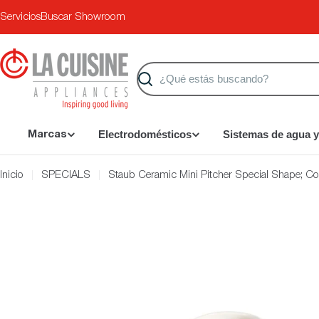
Saltar
Servicios
Buscar Showroom
al
contenido
Buscar
Electrodomésticos
Sistemas de agua y
Marcas
Inicio
SPECIALS
Staub Ceramic Mini Pitcher Special Shape; Col
Saltar
a
información
del
producto