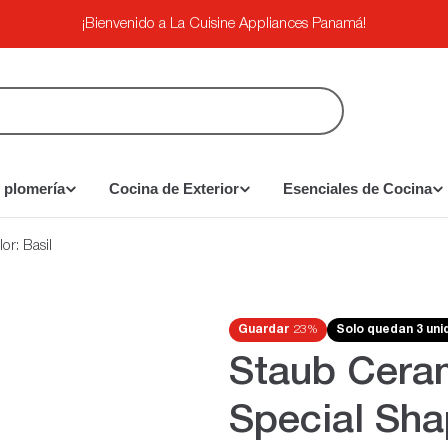
¡Bienvenido a La Cuisine Appliances Panamá!
 plomería
Cocina de Exterior
Esenciales de Cocina
or: Basil
Guardar
23%
Solo quedan 3 un
Staub Ceram
Special Sha