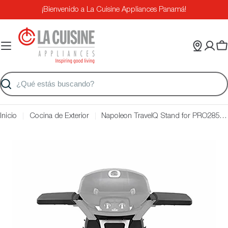
Saltar
¡Bienvenido a La Cuisine Appliances Panamá!
al
contenido
Ca
Buscar
Inicio
Cocina de Exterior
Napoleon TravelQ Stand for PRO285; Color: Black PRO285-STAND
Saltar
a
información
del
producto