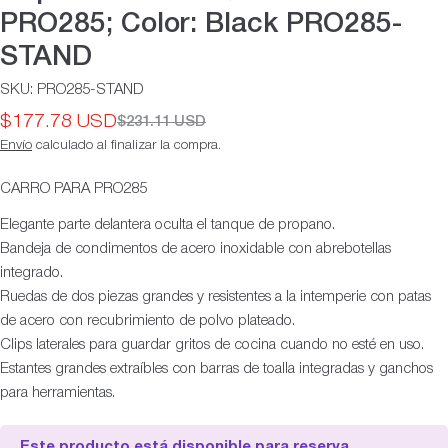
PRO285; Color: Black PRO285-
STAND
SKU:
PRO285-STAND
$177.78 USD
$231.11 USD
Precio
Precio
Envío
calculado al finalizar la compra.
de
habitual
oferta
CARRO PARA PRO285
Elegante parte delantera oculta el tanque de propano.
Bandeja de condimentos de acero inoxidable con abrebotellas
integrado.
Ruedas de dos piezas grandes y resistentes a la intemperie con patas
de acero con recubrimiento de polvo plateado.
Clips laterales para guardar gritos de cocina cuando no esté en uso.
Estantes grandes extraíbles con barras de toalla integradas y ganchos
para herramientas.
Este producto está disponible para reserva.