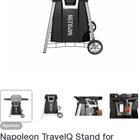
Abrir medios 0 en modal
Agotado
Napoleon TravelQ Stand for