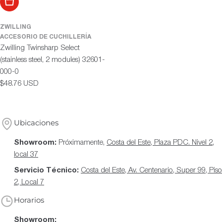
Añadir al carrito
ZWILLING
ACCESORIO DE CUCHILLERÍA
Zwilling Twinsharp Select
(stainless steel, 2 modules) 32601-
000-0
Precio
$48.76 USD
habitual
Ubicaciones
Showroom:
Próximamente,
Costa del Este, Plaza PDC. Nivel 2,
local 37
Servicio Técnico:
Costa del Este, Av. Centenario, Super 99, Piso
2, Local 7
Horarios
Showroom: