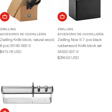
Cotizar Producto
Añadir al carrito
ZWILLING
ZWILLING
ACCESORIO DE CUCHILLERÍA
ACCESORIO DE CUCHILLERÍA
Zwilling Knife block, natural wood,
Zwilling Now S 7-pcs black
8 pcs 35140-000-0
rubberwood Knife block set
Precio
$415.18 USD
54532-007-0
habitual
Precio
$299.92 USD
habitual