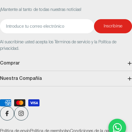
¡Mantente al tanto de todas nuestras noticias!
Correo
Inscribirse
electrónico
Al suscribirse usted acepta los Términos de servicio y la Política de
privacidad.
Comprar
Nuestra Compañía
Métodos
de
pago
Facebook
Instagram
Política de envío
Política de reembolso
Condiciones de la garantía