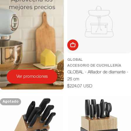
mejores precios
ó
n
:
Añadir al carrito
GLOBAL
ACCESORIO DE CUCHILLERÍA
GLOBAL - Afilador de diamante -
Ver promociones
26 cm
Precio
$224.07 USD
habitual
Agotado